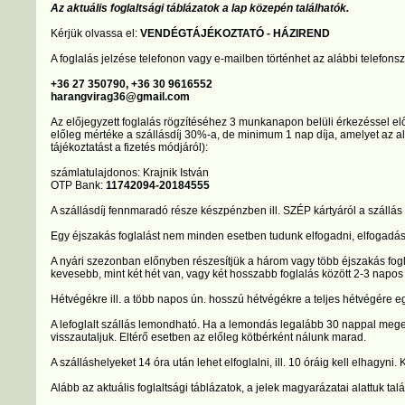
Az aktuális foglaltsági táblázatok a lap közepén találhatók.
Kérjük olvassa el:
VENDÉGTÁJÉKOZTATÓ - HÁZIREND
A foglalás jelzése telefonon vagy e-mailben történhet az alábbi telefons
+36 27 350790, +36 30 9616552
harangvirag36@gmail.com
Az előjegyzett foglalás rögzítéséhez 3 munkanapon belüli érkezéssel el
előleg mértéke a szállásdíj 30%-a, de minimum 1 nap díja, amelyet az a
tájékoztatást a fizetés módjáról):
számlatulajdonos: Krajnik István
OTP Bank:
11742094-20184555
A szállásdíj fennmaradó része készpénzben ill. SZÉP kártyáról a szállás 
Egy éjszakás foglalást nem minden esetben tudunk elfogadni, elfogadás es
A nyári szezonban előnyben részesítjük a három vagy több éjszakás fogla
kevesebb, mint két hét van, vagy két hosszabb foglalás között 2-3 napos
Hétvégékre ill. a több napos ún. hosszú hétvégékre a teljes hétvégére eg
A lefoglalt szállás lemondható. Ha a lemondás legalább 30 nappal megelőz
visszautaljuk. Eltérő esetben az előleg kötbérként nálunk marad.
A szálláshelyeket 14 óra után lehet elfoglalni, ill. 10 óráig kell elhagyn
Alább az aktuális foglaltsági táblázatok, a jelek magyarázatai alattuk talá