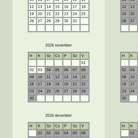
12
13
14
15
16
17
18
12
13
19
20
21
22
23
24
25
19
20
26
27
28
29
30
31
26
27
2026 november
H
K
Sz
Cs
P
Sz
V
H
K
01
02
03
04
05
06
07
08
02
03
09
10
11
12
13
14
15
09
10
16
17
18
19
20
21
22
16
17
23
24
25
26
27
28
29
23
24
30
30
2026 december
H
K
Sz
Cs
P
Sz
V
H
K
01
02
03
04
05
06
01