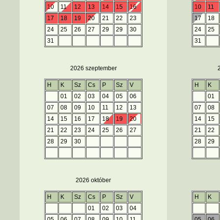
10
11
12
13
14
15
16
10
11
17
18
19
20
21
22
23
17
18
24
25
26
27
29
29
30
24
25
31
31
2026 szeptember
H
K
Sz
Cs
P
Sz
V
H
K
01
02
03
04
05
06
01
07
08
09
10
11
12
13
07
08
14
15
16
17
18
19
20
14
15
21
22
23
24
25
26
27
21
22
28
29
30
28
29
2026 október
H
K
Sz
Cs
P
Sz
V
H
K
01
02
03
04
05
06
07
08
09
10
11
05
06