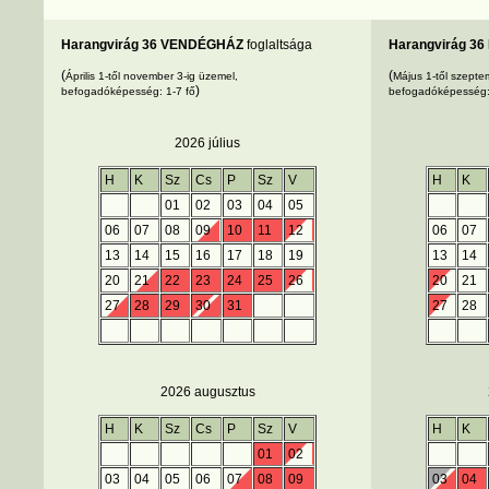
Harangvirág 36 VENDÉGHÁZ
foglaltsága
Harangvirág 36
(
(
Április 1-től november 3-ig üzemel,
Május 1-től szepte
)
befogadóképesség: 1-7 fő
befogadóképesség:
2026 július
H
K
Sz
Cs
P
Sz
V
H
K
01
02
03
04
05
06
07
08
09
10
11
12
06
07
13
14
15
16
17
18
19
13
14
20
21
22
23
24
25
26
20
21
27
28
29
30
31
27
28
2026 augusztus
H
K
Sz
Cs
P
Sz
V
H
K
01
02
03
04
05
06
07
08
09
03
04