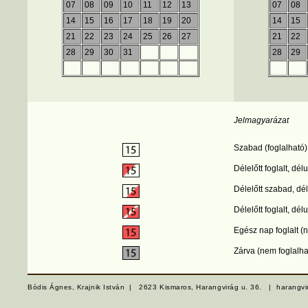
07
08
09
10
11
12
13
07
08
14
15
16
17
18
19
20
14
15
21
22
23
24
25
26
27
21
22
28
29
30
31
28
29
Jelmagyarázat
Szabad (foglalható)
Délelőtt foglalt, dé
Délelőtt szabad, dél
Délelőtt foglalt, dél
Egész nap foglalt (
Zárva (nem foglalha
Bódis Ágnes, Krajnik István |
2623 Kismaros, Harangvirág u. 36.
|
harangv